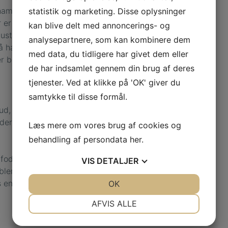
s hammertæer.
statistik og marketing. Disse oplysninger
er er kombineret med
kan blive delt med annoncerings- og
 ustabile sko uden
analysepartnere, som kan kombinere dem
 få hammertæer, hvis
med data, du tidligere har givet dem eller
 blive stive og
de har indsamlet gennem din brug af deres
tjenester. Ved at klikke på 'OK' giver du
samtykke til disse formål.
ud, ligtorne og
 der hjælper med at
Læs mere om vores brug af cookies og
behandling af persondata
her
.
fodtøj, der kan
VIS
DETALJER
blemer ikke vil
s en ortopædkirurg
JA
NEJ
OK
JA
NEJ
NØDVENDIGE
PRÆFERENCER
AFVIS ALLE
JA
NEJ
JA
NEJ