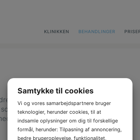
KLINIKKEN
BEHANDLINGER
PRISE
Samtykke til cookies
 drejer ind mod
Vi og vores samarbejdspartnere bruger
, som kan gøre
teknologier, herunder cookies, til at
med hård hud,
indsamle oplysninger om dig til forskellige
formål, herunder: Tilpasning af annoncering,
bedre brugeroplevelse, funktionalitet,