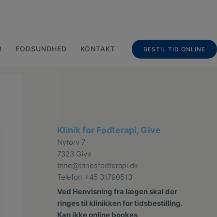
R
FODSUNDHED
KONTAKT
BESTIL TID ONLINE
Klinik for Fodterapi, Give
Nytorv 7
7323 Give
trine@trinesfodterapi.dk
Telefon
+45 31790513
Ved Henvisning fra lægen skal der
ringes til klinikken for tidsbestilling.
Kan ikke online bookes