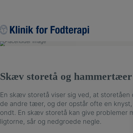
Hop
til
indholdet
Skæv storetå og hammertæer
En skæv storetå viser sig ved, at storetåen
de andre tæer, og der opstår ofte en knyst
ondt. En skæv storetå kan give problemer 
ligtorne, sår og nedgroede negle.