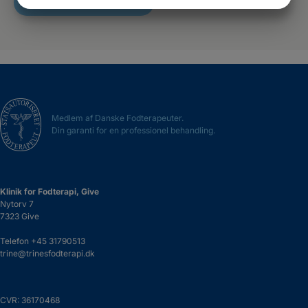
JA
NEJ
JA
NEJ
RING OG BESTIL TID
MARKETING
STATISTIK
Medlem af Danske Fodterapeuter.
Din garanti for en professionel behandling.
Klinik for Fodterapi, Give
Nytorv 7
7323 Give
Telefon
+45 31790513
trine@trinesfodterapi.dk
CVR: 36170468