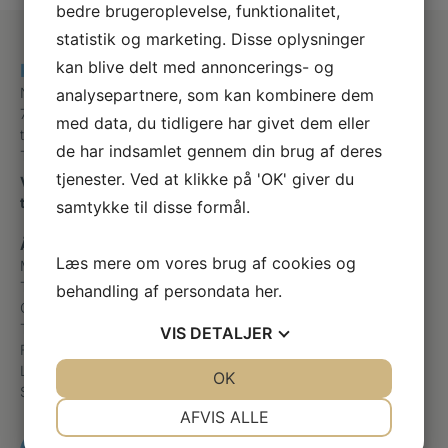
bedre brugeroplevelse, funktionalitet,
statistik og marketing. Disse oplysninger
kan blive delt med annoncerings- og
Klinik for Fodterapi, Give
Nytorv 7
analysepartnere, som kan kombinere dem
7323 Give
med data, du tidligere har givet dem eller
trine@trinesfodterapi.dk
de har indsamlet gennem din brug af deres
Telefon
+45 31790513
tjenester. Ved at klikke på 'OK' giver du
Ved Henvisning fra lægen skal der ringes til klinikken for
tidsbestilling. Kan ikke online bookes
samtykke til disse formål.
Åbningstider
Læs mere om vores brug af cookies og
Mandag
09:00 – 15:00
Tirsdag
09:00 – 15:00
behandling af persondata
her
.
Onsdag
09:00 – 15:00
Torsdag
09:00 – 15:00
VIS
DETALJER
Fredag
09:00 – 15:00
Lørdag
Lukket
JA
NEJ
OK
JA
NEJ
Søndag
Lukket
NØDVENDIGE
PRÆFERENCER
AFVIS ALLE