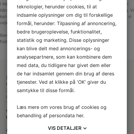
I klinikken tilbyder vi professionel behandling, hvor vi beskærer den
teknologier, herunder cookies, til at
hårde hud ved fodvorten og aflaster området, hvis den generer dig. Vi
indsamle oplysninger om dig til forskellige
kan behandle med særlige produkter, der ikke findes i håndkøb, og vi
vejleder dig i, hvilke muligheder du har for behandling.
formål, herunder: Tilpasning af annoncering,
bedre brugeroplevelse, funktionalitet,
Bemærk: Finger- og fodvorter kan skyldes samme virus, men
statistik og marketing. Disse oplysninger
fodvorter er fladere, fordi de trykkes ned, når man går.
kan blive delt med annoncerings- og
analysepartnere, som kan kombinere dem
med data, du tidligere har givet dem eller
de har indsamlet gennem din brug af deres
Klinik for Fodterapi, Give
tjenester. Ved at klikke på 'OK' giver du
Nytorv 7
samtykke til disse formål.
7323 Give
trine@trinesfodterapi.dk
Telefon
+45 31790513
Læs mere om vores brug af cookies og
Ved Henvisning fra lægen skal der ringes til klinikken for
behandling af persondata
her
.
tidsbestilling. Kan ikke online bookes
VIS
DETALJER
Åbningstider