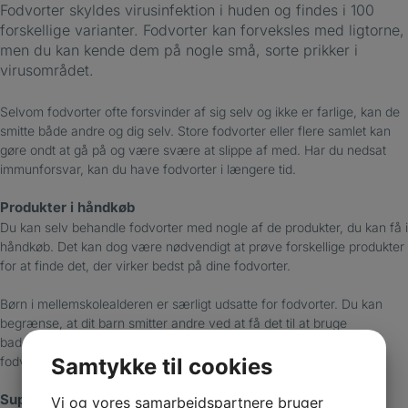
Fodvorter skyldes virusinfektion i huden og findes i 100
forskellige varianter. Fodvorter kan forveksles med ligtorne,
men du kan kende dem på nogle små, sorte prikker i
virusområdet.
Selvom fodvorter ofte forsvinder af sig selv og ikke er farlige, kan de
smitte både andre og dig selv. Store fodvorter eller flere samlet kan
gøre ondt at gå på og være svære at slippe af med. Har du nedsat
immunforsvar, kan du have fodvorter i længere tid.
Produkter i håndkøb
Du kan selv behandle fodvorter med nogle af de produkter, du kan få i
håndkøb. Det kan dog være nødvendigt at prøve forskellige produkter
for at finde det, der virker bedst på dine fodvorter.
Børn i mellemskolealderen er særligt udsatte for fodvorter. Du kan
begrænse, at dit barn smitter andre ved at få det til at bruge
badesandaler i omklædningsrummet og forhindre det i at kradse i
Samtykke til cookies
fodvorterne.
Suppler din behandling
Vi og vores samarbejdspartnere bruger