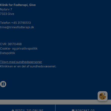
Klinik for Fodterapi, Give
Nytorv 7
7323 Give
Telefon
+45 31790513
trine@trinesfodterapi.dk
CVR: 36170468
Cookie- og privatlivspolitik
Datapolitik
Tilsyn med sundhedspersoner
Klinikken er en del af sundhedsvæsenet.
BESTIL TID ONLINE
KONTAKT OS